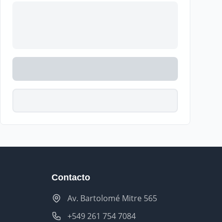
Contacto
Av. Bartolomé Mitre 565
+549 261 754 7084