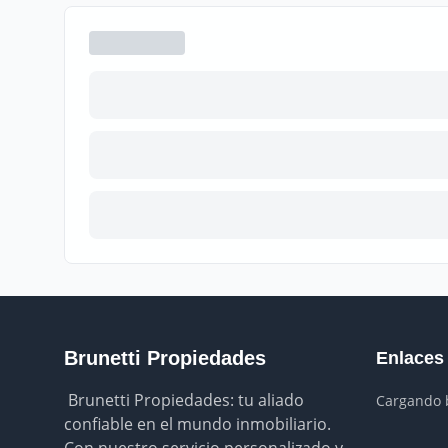
Brunetti Propiedades
Enlaces
 Brunetti Propiedades: tu aliado 
Cargando b
confiable en el mundo inmobiliario. 